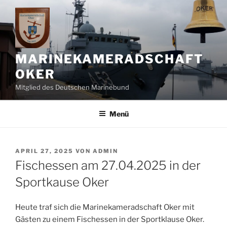
Zum
Inhalt
springen
MARINEKAMERADSCHAFT
OKER
Mitglied des Deutschen Marinebund
Menü
VERÖFFENTLICHT
APRIL 27, 2025
VON
ADMIN
AM
Fischessen am 27.04.2025 in der
Sportkause Oker
Heute traf sich die Marinekameradschaft Oker mit
Gästen zu einem Fischessen in der Sportklause Oker.