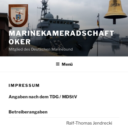
Zum
Inhalt
springen
MARINEKAMERADSCHAFT
OKER
Mitglied des Deutschen Marinebund
Menü
IMPRESSUM
Angaben nach dem TDG / MDStV
Betreiberangaben
Ralf-Thomas Jendrecki