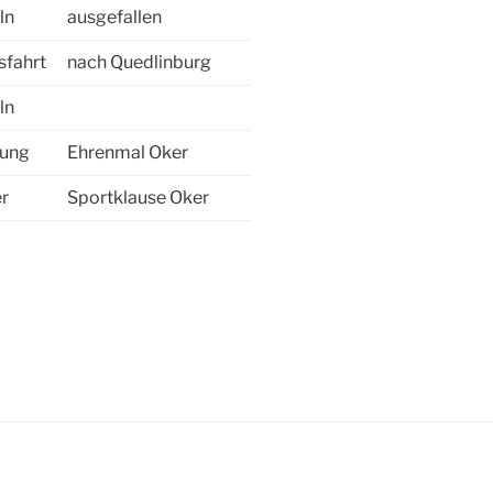
ln
ausgefallen
sfahrt
nach Quedlinburg
ln
gung
Ehrenmal Oker
r
Sportklause Oker