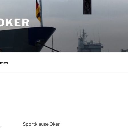
OKER
imes
Sportklause Oker
g