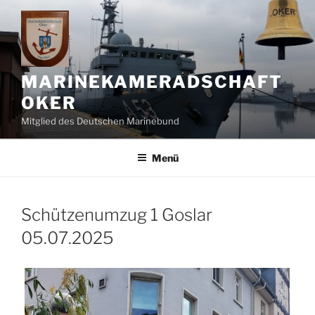
Zum
Inhalt
springen
MARINEKAMERADSCHAFT
OKER
Mitglied des Deutschen Marinebund
Menü
Schützenumzug 1 Goslar
05.07.2025