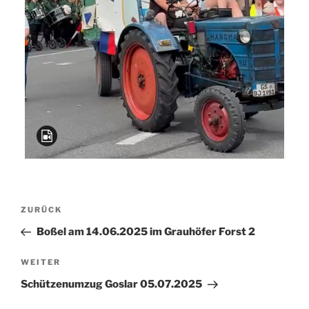
Beitragsnavigation
Vorheriger
ZURÜCK
Beitrag
Boßel am 14.06.2025 im Grauhöfer Forst 2
Nächster
WEITER
Beitrag
Schützenumzug Goslar 05.07.2025