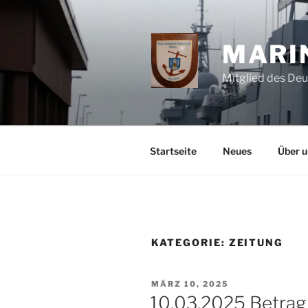
Zum
Inhalt
springen
MARI
Mitglied des De
Startseite
Neues
Über u
KATEGORIE:
ZEITUNG
VERÖFFENTLICHT
MÄRZ 10, 2025
AM
10.03.2025 Betrag 