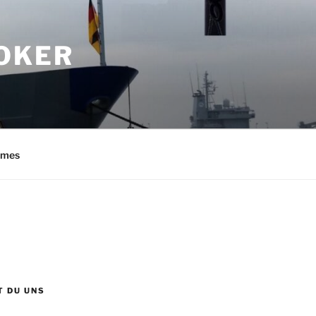
OKER
imes
T DU UNS