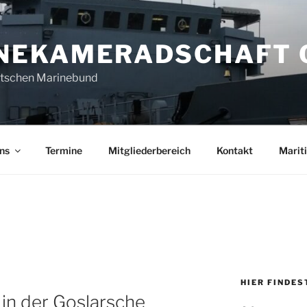
NEKAMERADSCHAFT 
utschen Marinebund
ns
Termine
Mitgliederbereich
Kontakt
Marit
HIER FINDES
in der Goslarsche