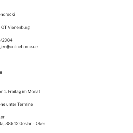
endrecki
/ OT Vienenburg
4/2984
jen@onlinehome.de
ungszeiten
n 1. Freitag im Monat
he unter Termine
ker
3a, 38642 Goslar – Oker