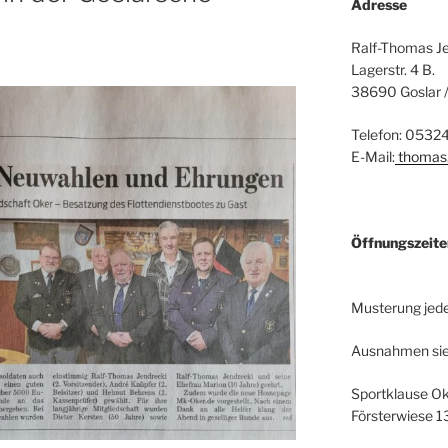
Adresse
Ralf-Thomas J
Lagerstr. 4 B.
38690 Goslar 
Telefon: 0532
E-Mail:
thomas.
Öffn
Musterung jede
Ausnahmen sie
Sportklause O
Försterwiese 1